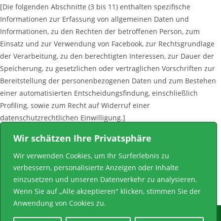
[Die folgenden Abschnitte (3 bis 11) enthalten spezifische
Informationen zur Erfassung von allgemeinen Daten und
Informationen, zu den Rechten der betroffenen Person, zum
Einsatz und zur Verwendung von Facebook, zur Rechtsgrundlage
der Verarbeitung, zu den berechtigten Interessen, zur Dauer der
Speicherung, zu gesetzlichen oder vertraglichen Vorschriften zur
Bereitstellung der personenbezogenen Daten und zum Bestehen
einer automatisierten Entscheidungsfindung, einschließlich
Profiling, sowie zum Recht auf Widerruf einer
datenschutzrechtlichen Einwilligung.]
Wir schätzen Ihre Privatsphäre
Diese Datenschutzerklärung wurde durch den
Datenschutzerklärungs-Generator von den externer
Wir verwenden Cookies, um Ihr Surferlebnis zu
Datenschutzbeauftragter Chemnitz in Kooperation mit der RC
verbessern, personalisierte Anzeigen oder Inhalte
GmbH, die gebrauchte Notebooks wiederverwertet und den
einzusetzen und unseren Datenverkehr zu analysieren.
Filesharing Rechtsanwälten von WBS-LAW erstellt.
Wenn Sie auf „Alle akzeptieren" klicken, stimmen Sie der
Anwendung von Cookies zu.
Impressum
Datenschutzerklärung