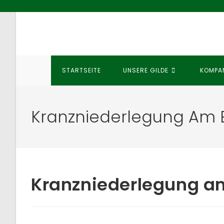
Zum
Inhalt
springen
STARTSEITE
UNSERE GILDE
KOMPA
Kranzniederlegung Am 
Kranzniederlegung a