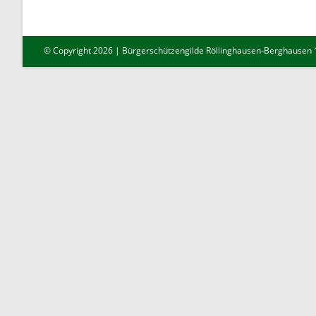
© Copyright 2026 | Bürgerschützengilde Röllinghausen-Berghausen 18