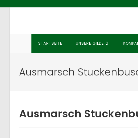
Zum
Inhalt
springen
STARTSEITE
UNSERE GILDE
KOMPA
Ausmarsch Stuckenbusc
Ausmarsch Stuckenb