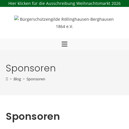
Hier klicken für die Ausschreibung Weihnachtsmarkt 2026
Zum
Inhalt
springen
Sponsoren
>
Blog
>
Sponsoren
Sponsoren